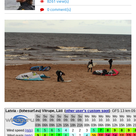
8261 view(s)
0 comment(s)
Latvia - (lohesurf.eu) Vitrupe, Läti
(
other user's custom spot
)
GFS 13 km 09.
Su
Su
Su
Su
Su
Su
Su
Mo
Mo
Mo
Mo
Mo
Mo
Mo
M
09.
09.
09.
09.
09.
09.
09.
10.
10.
10.
10.
10.
10.
10.
1
03h
06h
09h
12h
15h
18h
21h
00h
03h
06h
09h
12h
15h
18h
2
Wind speed
(m/s)
6
5
6
5
4
2
2
3
5
7
8
9
8
9
Wind gusts
(m/s)
9
8
7
7
6
3
2
4
10
12
14
14
12
13
1