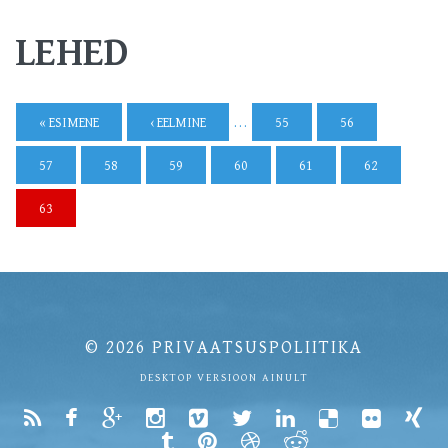
LEHED
« ESIMENE
‹ EELMINE
…
55
56
57
58
59
60
61
62
63
© 2026
PRIVAATSUSPOLIITIKA
DESKTOP VERSIOON AINULT