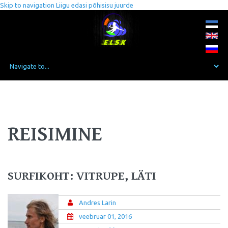
Skip to navigation
Liigu edasi põhisisu juurde
REISIMINE
SURFIKOHT: VITRUPE, LÄTI
Andres Larin
veebruar 01, 2016