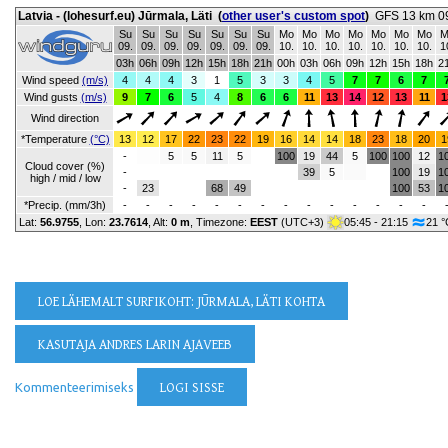
Latvia - (lohesurf.eu) Jūrmala, Läti
(
other user's custom spot
)
GFS 13 km 09
Su
Su
Su
Su
Su
Su
Su
Mo
Mo
Mo
Mo
Mo
Mo
Mo
M
09.
09.
09.
09.
09.
09.
09.
10.
10.
10.
10.
10.
10.
10.
1
03h
06h
09h
12h
15h
18h
21h
00h
03h
06h
09h
12h
15h
18h
2
Wind speed
(m/s)
4
4
4
3
1
5
3
3
4
5
7
7
6
7
Wind gusts
(m/s)
9
7
6
5
4
8
6
6
11
13
14
12
13
11
1
Wind direction
*Temperature
(°C)
13
12
17
22
23
22
19
16
14
14
18
23
18
20
1
-
5
5
11
5
100
19
44
5
100
100
12
1
Cloud cover (%)
-
39
5
100
19
1
high / mid / low
-
23
68
49
100
53
1
*Precip. (mm/3h)
-
-
-
-
-
-
-
-
-
-
-
-
-
-
Lat:
56.9755
, Lon:
23.7614
,
Alt:
0 m
, Timezone:
EEST
(UTC+3)
05:45 - 21:15
21 °
LOE LÄHEMALT
SURFIKOHT: JŪRMALA, LÄTI KOHTA
KASUTAJA ANDRES LARIN AJAVEEB
Kommenteerimiseks
LOGI SISSE