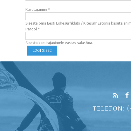
Kasutajanimi
*
Sisesta oma Eesti Lohesurfiklubi / Kitesurf Estonia kasutajanim
Parool
*
Sisesta kasutajanimele vastav salasõna.
TELEFON: (