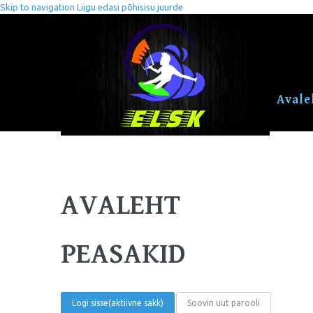
Skip to navigation
Liigu edasi põhisisu juurde
Avale
AVALEHT
PEASAKID
Logi sisse
(aktiivne sakk)
Soovin uut parooli