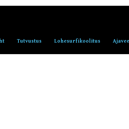
ht
Tutvustus
Lohesurfikoolitus
Ajave