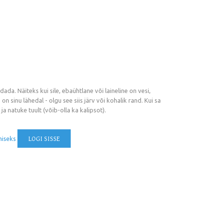
da. Näiteks kui sile, ebaühtlane või laineline on vesi,
n sinu lähedal - olgu see siis järv või kohalik rand. Kui sa
a natuke tuult (võib-olla ka kalipsot).
miseks
LOGI SISSE