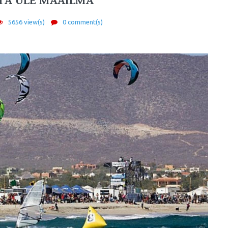
HTA ÜLE MAAILMA
5656 view(s)
0 comment(s)