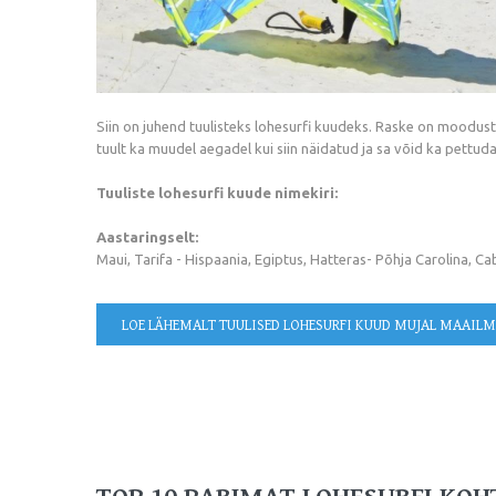
Siin on juhend tuulisteks lohesurfi kuudeks. Raske on moodustad
tuult ka muudel aegadel kui siin näidatud ja sa võid ka pettuda.
Tuuliste lohesurfi kuude nimekiri:
Aastaringselt:
Maui, Tarifa - Hispaania, Egiptus, Hatteras- Põhja Carolina, Ca
LOE LÄHEMALT
TUULISED LOHESURFI KUUD MUJAL MAAIL