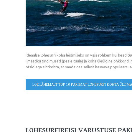
Ideaalse lohesurfi koha leidmiseks on vaja rohkem kui head tuul
ilmastiku tingimused (peale tuule) ja koha üleüldine õhkkond. Mu
otsid aga sihtkohta, et saada osa sellest kasvava populaarsuseg
LOE LÄHEMALT
TOP 10 PARIMAT LOHESURFI KOHTA ÜLE M
LOHESURFIREISI VARUSTUSE PAK