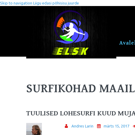
Skip to navigation
Liigu edasi põhisisu juurde
Avale
SURFIKOHAD MAAI
TUULISED LOHESURFI KUUD MUJ
Andres Larin
märts 15, 2017