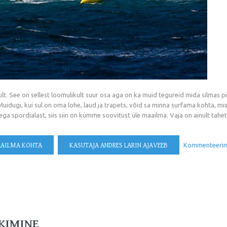
t. See on sellest loomulikult suur osa aga on ka muid tegureid mida silmas pida
idugi, kui sul on oma lohe, laud ja trapets, võid sa minna surfama kohta, mis o
a spordialast, siis siin on kümme soovitust üle maailma. Vaja on ainult tahet j
AAILMA KOHTA
KASUTAJA ANDRES LARIN AJAVEEB
Kommenteeri
KIMINE