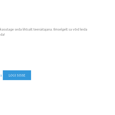
asutage seda lihtsalt teenäitajana. Ilmselgelt sa võid leida
ada!
ks
LOGI SISSE