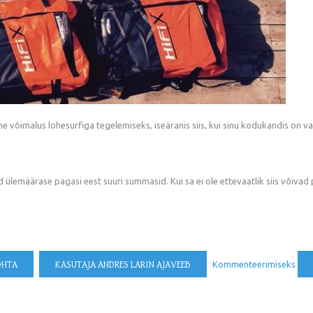
e võimalus lohesurfiga tegelemiseks, iseäranis siis, kui sinu kodukandis on v
ülemäärase pagasi eest suuri summasid. Kui sa ei ole ettevaatlik siis võivad p
OHTA
KASUTAJA ANDRES LARIN AJAVEEB
Kommenteerimiseks