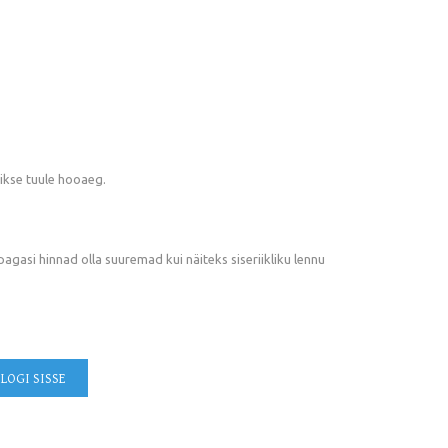
aikse tuule hooaeg.
agasi hinnad olla suuremad kui näiteks siseriikliku lennu
LOGI SISSE