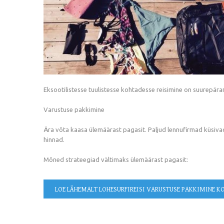
Eksootilistesse tuulistesse kohtadesse reisimine on suurepäran
Varustuse pakkimine
Ära võta kaasa ülemäärast pagasit. Paljud lennufirmad küsivad 
hinnad.
Mõned strateegiad vältimaks ülemäärast pagasit:
LOE LÄHEMALT
LOHESURFIREISI VARUSTUSE PAKKIMINE K