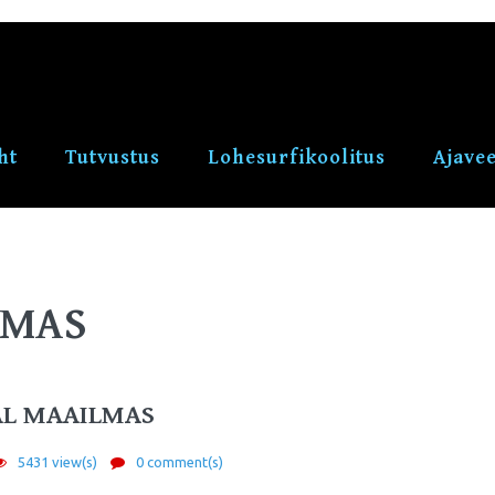
ht
Tutvustus
Lohesurfikoolitus
Ajave
LMAS
AL MAAILMAS
5431 view(s)
0 comment(s)