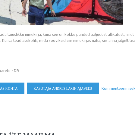
a täiuslikku nimekirja, kuna see on kokku pandud paljudest allikatest, nii et k
 Kui sa tead asukohti, mida sooviksid siin nimekirjas näha, siis anna julgelt te
barete - DR
MAS KOHTA
KASUTAJA ANDRES LARIN AJAVEEB
Kommenteerimise