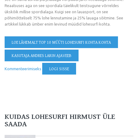
Reaalsuses aga on see spordiala täielikult teistsugune võrreldes
ükskõik millise spordialaga. Kuigi see on lauasport, on see
põhimõtteliselt 75% lohe lennutamine ja 25% lauaga sõitmine. See
artikkel lükkab ümber enim levinud müüdid lohesurfi kohta.
LOE LÄHEMALT
TOP 10 MÜÜTI LOHESURFI KOHTA KOHTA
KASUTAJA ANDRES LARIN AJAVEEB
Kommenteerimiseks
LOGI SISSE
KUIDAS LOHESURFI HIRMUST ÜLE
SAADA