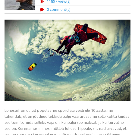
11897 view(s)
0 comment(s)
Lohesurf on olnud populaarne spordiala veidi üle 10 aasta, mis
tähendab, et on jõudnud tekkida palju väärarusaamu selle kohta kuidas
see toimib, mida selleks vaja on, kui palju see maksab ja kui turvaline
see on. Kui enamus inimesi mõtleb lohesurfi peale, siis nad arvavad, et
see on sama asi kui purjelauaga või paadi järel veelauaga sõitmine.