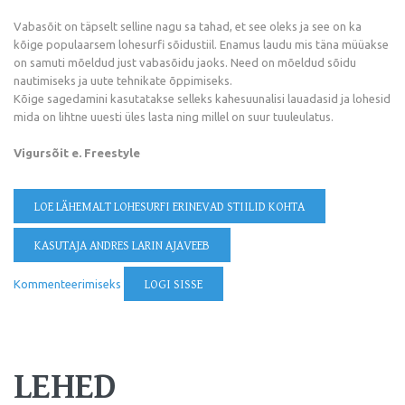
Vabasõit on täpselt selline nagu sa tahad, et see oleks ja see on ka
kõige populaarsem lohesurfi sõidustiil. Enamus laudu mis täna müüakse
on samuti mõeldud just vabasõidu jaoks. Need on mõeldud sõidu
nautimiseks ja uute tehnikate õppimiseks.
Kõige sagedamini kasutatakse selleks kahesuunalisi lauadasid ja lohesid
mida on lihtne uuesti üles lasta ning millel on suur tuuleulatus.
Vigursõit e. Freestyle
LOE LÄHEMALT
LOHESURFI ERINEVAD STIILID KOHTA
KASUTAJA ANDRES LARIN AJAVEEB
Kommenteerimiseks
LOGI SISSE
LEHED