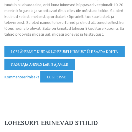
tundub nii ebareaalne, eriti kuna inimesed hüppavad veepinnalt 10-20
meetri kõrgusele ja sooritavad õhus olles üle mõistuse trikke. Sa oled
kuulnud sellest imelisest spordialast sõpradelt, töökaaslastelt ja
televiisorist. Sa oled näinud lohesurfareid ja olnud üllatunud sellest kui
lõbus neil näib olevat. Sulle on kingitud lohesurfi koolituse kupong. Sa
tahad proovida midagi uut, midagi põnevat ja teistsugust.
LOE LÄHEMALT
KUIDAS LOHESURFI HIRMUST ÜLE SAADA KOHTA
KASUTAJA ANDRES LARIN AJAVEEB
Kommenteerimiseks
LOGI SISSE
LOHESURFI ERINEVAD STIILID