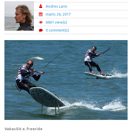
Andres Larin
märts 26, 2017
6661 view(s)
0 comment(s)
Vabasõit e. freeride