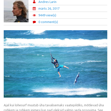
Andres Larin
märts 26, 2017
9449 view(s)
0 comment(s)
Ajal kui lohesurf muutub üha tavalisemaks vaatepildiks, mõtlevad üha
rohkem ja rohkem inimesi kas nad oleksid valmis seda proovima. See