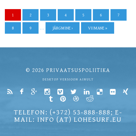
1
2
3
4
5
6
7
8
9
…
JÄRGMINE ›
VIIMANE »
© 2026
PRIVAATSUSPOLIITIKA
DESKTOP VERSIOON AINULT
TELEFON: (+372) 53-888-888; E-
MAIL: INFO (AT) LOHESURF.EU