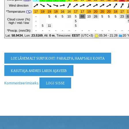
Wind direction
*Temperature
(°C)
17
19
19
18
16
16
17
17
19
20
20
20
18
17
1
-
5
6
5
10
5
88
10
26
5
5
5
23
6
Cloud cover (%)
-
5
high / mid / low
-
5
11
5
*Precip. (mm/3h)
-
-
-
-
-
-
-
-
-
-
-
-
-
-
Lat:
58.9434
, Lon:
23.5169
,
Alt:
0 m
, Timezone:
EEST
(UTC+3)
05:34 - 21:28
20 °
LOE LÄHEMALT
SURFIKOHT: PARALEPA, HAAPSALU KOHTA
KASUTAJA ANDRES LARIN AJAVEEB
Kommenteerimiseks
LOGI SISSE