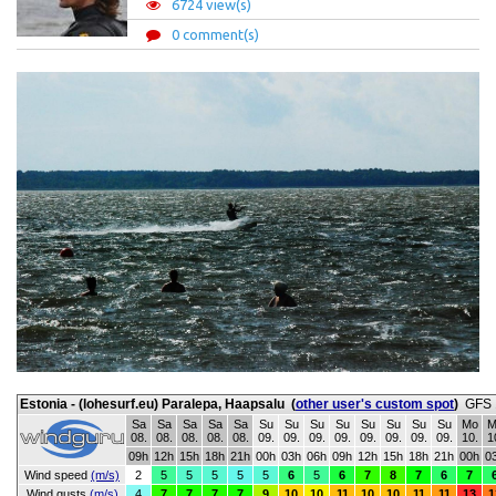
6724 view(s)
0 comment(s)
Estonia - (lohesurf.eu) Paralepa, Haapsalu
(
other user's custom spot
)
GFS 
Sa
Sa
Sa
Sa
Sa
Su
Su
Su
Su
Su
Su
Su
Su
Mo
M
08.
08.
08.
08.
08.
09.
09.
09.
09.
09.
09.
09.
09.
10.
1
09h
12h
15h
18h
21h
00h
03h
06h
09h
12h
15h
18h
21h
00h
0
Wind speed
(m/s)
2
5
5
5
5
5
6
5
6
7
8
7
6
7
Wind gusts
(m/s)
4
7
7
7
7
9
10
10
11
10
10
11
11
13
1