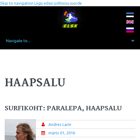
Skip to navigation
Liigu edasi põhisisu juurde
HAAPSALU
SURFIKOHT: PARALEPA, HAAPSALU
Andres Larin
märts 01, 2016