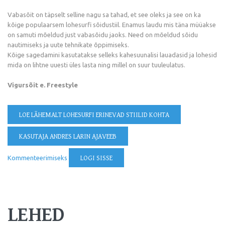
Vabasõit on täpselt selline nagu sa tahad, et see oleks ja see on ka
kõige populaarsem lohesurfi sõidustiil. Enamus laudu mis täna müüakse
on samuti mõeldud just vabasõidu jaoks. Need on mõeldud sõidu
nautimiseks ja uute tehnikate õppimiseks.
Kõige sagedamini kasutatakse selleks kahesuunalisi lauadasid ja lohesid
mida on lihtne uuesti üles lasta ning millel on suur tuuleulatus.
Vigursõit e. Freestyle
LOE LÄHEMALT
LOHESURFI ERINEVAD STIILID KOHTA
KASUTAJA ANDRES LARIN AJAVEEB
Kommenteerimiseks
LOGI SISSE
LEHED