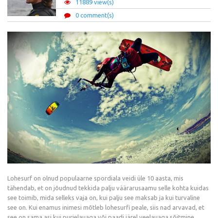
11889 view(s)
0 comment(s)
Lohesurf on olnud populaarne spordiala veidi üle 10 aasta, mis
tähendab, et on jõudnud tekkida palju väärarusaamu selle kohta kuidas
see toimib, mida selleks vaja on, kui palju see maksab ja kui turvaline
see on. Kui enamus inimesi mõtleb lohesurfi peale, siis nad arvavad, et
see on sama asi kui purjelauaga või paadi järel veelauaga sõitmine.