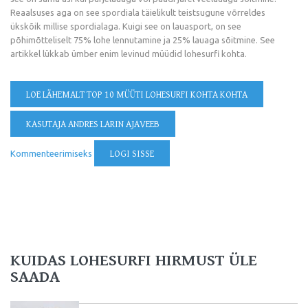
Reaalsuses aga on see spordiala täielikult teistsugune võrreldes
ükskõik millise spordialaga. Kuigi see on lauasport, on see
põhimõtteliselt 75% lohe lennutamine ja 25% lauaga sõitmine. See
artikkel lükkab ümber enim levinud müüdid lohesurfi kohta.
LOE LÄHEMALT
TOP 10 MÜÜTI LOHESURFI KOHTA KOHTA
KASUTAJA ANDRES LARIN AJAVEEB
Kommenteerimiseks
LOGI SISSE
KUIDAS LOHESURFI HIRMUST ÜLE
SAADA