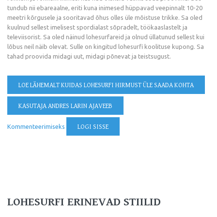
tundub nii ebareaalne, eriti kuna inimesed hüppavad veepinnalt 10-20
meetri kõrgusele ja sooritavad õhus olles üle mõistuse trikke. Sa oled
kuulnud sellest imelisest spordialast sõpradelt, töökaaslastelt ja
televiisorist. Sa oled näinud lohesurfareid ja olnud üllatunud sellest kui
lõbus neil näib olevat. Sulle on kingitud lohesurfi koolituse kupong. Sa
tahad proovida midagi uut, midagi põnevat ja teistsugust.
LOE LÄHEMALT
KUIDAS LOHESURFI HIRMUST ÜLE SAADA KOHTA
KASUTAJA ANDRES LARIN AJAVEEB
Kommenteerimiseks
LOGI SISSE
LOHESURFI ERINEVAD STIILID