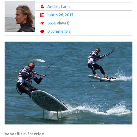
Andres Larin
märts 26, 2017
6656 view(s)
0 comment(s)
Vabasõit e. freeride