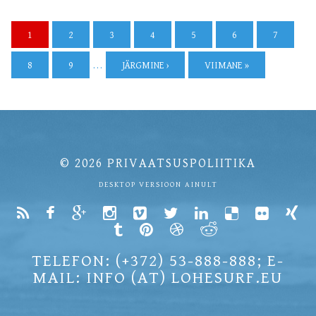
1
2
3
4
5
6
7
8
9
…
JÄRGMINE ›
VIIMANE »
© 2026
PRIVAATSUSPOLIITIKA
DESKTOP VERSIOON AINULT
TELEFON: (+372) 53-888-888; E-
MAIL: INFO (AT) LOHESURF.EU