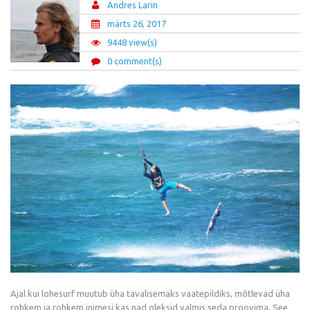
Andres Larin
märts 26, 2017
9448 view(s)
0 comment(s)
Ajal kui lohesurf muutub üha tavalisemaks vaatepildiks, mõtlevad üha
rohkem ja rohkem inimesi kas nad oleksid valmis seda proovima. See