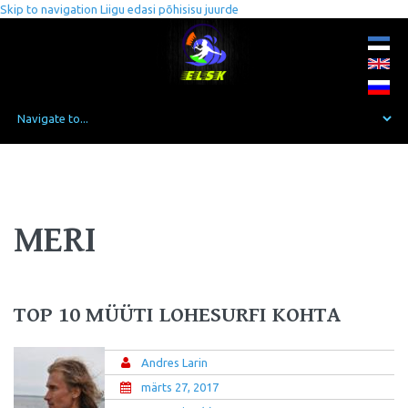
Skip to navigation
Liigu edasi põhisisu juurde
MERI
TOP 10 MÜÜTI LOHESURFI KOHTA
Andres Larin
märts 27, 2017