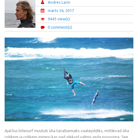
Andres Larin
märts 26, 2017
9443 view(s)
0 comment(s)
Ajal kui lohesurf muutub üha tavalisemaks vaatepildiks, mõtlevad üha
rohkem ja rohkem inimesi kas nad oleksid valmis seda proovima. See