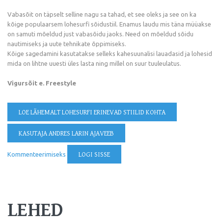
Vabasõit on täpselt selline nagu sa tahad, et see oleks ja see on ka
kõige populaarsem lohesurfi sõidustiil. Enamus laudu mis täna müüakse
on samuti mõeldud just vabasõidu jaoks. Need on mõeldud sõidu
nautimiseks ja uute tehnikate õppimiseks.
Kõige sagedamini kasutatakse selleks kahesuunalisi lauadasid ja lohesid
mida on lihtne uuesti üles lasta ning millel on suur tuuleulatus.
Vigursõit e. Freestyle
LOE LÄHEMALT
LOHESURFI ERINEVAD STIILID KOHTA
KASUTAJA ANDRES LARIN AJAVEEB
Kommenteerimiseks
LOGI SISSE
LEHED