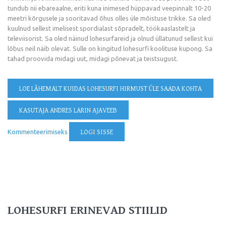
tundub nii ebareaalne, eriti kuna inimesed hüppavad veepinnalt 10-20
meetri kõrgusele ja sooritavad õhus olles üle mõistuse trikke. Sa oled
kuulnud sellest imelisest spordialast sõpradelt, töökaaslastelt ja
televiisorist. Sa oled näinud lohesurfareid ja olnud üllatunud sellest kui
lõbus neil näib olevat. Sulle on kingitud lohesurfi koolituse kupong. Sa
tahad proovida midagi uut, midagi põnevat ja teistsugust.
LOE LÄHEMALT
KUIDAS LOHESURFI HIRMUST ÜLE SAADA KOHTA
KASUTAJA ANDRES LARIN AJAVEEB
Kommenteerimiseks
LOGI SISSE
LOHESURFI ERINEVAD STIILID