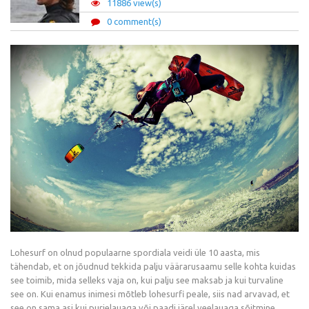
11886 view(s)
0 comment(s)
Lohesurf on olnud populaarne spordiala veidi üle 10 aasta, mis
tähendab, et on jõudnud tekkida palju väärarusaamu selle kohta kuidas
see toimib, mida selleks vaja on, kui palju see maksab ja kui turvaline
see on. Kui enamus inimesi mõtleb lohesurfi peale, siis nad arvavad, et
see on sama asi kui purjelauaga või paadi järel veelauaga sõitmine.