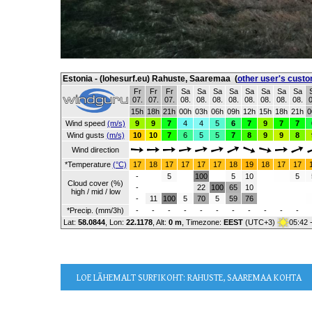
Estonia - (lohesurf.eu) Rahuste, Saaremaa
(
other user's cust
Fr
Fr
Fr
Sa
Sa
Sa
Sa
Sa
Sa
Sa
Sa
07.
07.
07.
08.
08.
08.
08.
08.
08.
08.
08.
0
15h
18h
21h
00h
03h
06h
09h
12h
15h
18h
21h
0
Wind speed
(m/s)
9
9
7
4
4
5
6
7
9
7
7
Wind gusts
(m/s)
10
10
7
6
5
5
7
8
9
9
8
Wind direction
*Temperature
(°C)
17
18
17
17
17
17
18
19
18
17
17
-
5
100
5
10
5
Cloud cover (%)
-
22
100
65
10
high / mid / low
-
11
100
5
70
5
59
76
*Precip. (mm/3h)
-
-
-
-
-
-
-
-
-
-
-
Lat:
58.0844
, Lon:
22.1178
,
Alt:
0 m
, Timezone:
EEST
(UTC+3)
05:42 
LOE LÄHEMALT
SURFIKOHT: RAHUSTE, SAAREMAA KOHTA