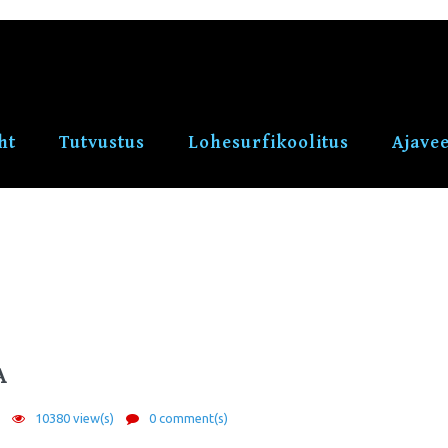
ht
Tutvustus
Lohesurfikoolitus
Ajave
A
6
10380 view(s)
0 comment(s)