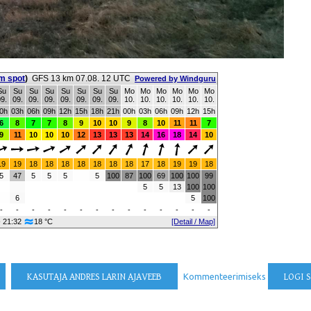
om spot
)
GFS 13 km 07.08. 12 UTC
Powered by Windguru
Su
Su
Su
Su
Su
Su
Su
Su
Mo
Mo
Mo
Mo
Mo
Mo
9.
09.
09.
09.
09.
09.
09.
09.
10.
10.
10.
10.
10.
10.
0h
03h
06h
09h
12h
15h
18h
21h
00h
03h
06h
09h
12h
15h
6
8
7
7
8
9
10
10
9
8
10
11
11
7
9
11
10
10
10
12
13
13
13
14
16
18
14
10
19
19
18
18
18
18
18
18
18
17
18
19
19
18
5
47
5
5
5
5
100
87
100
69
100
100
99
5
5
13
100
100
6
5
100
-
-
-
-
-
-
-
-
-
-
-
-
-
-
- 21:32
18 °C
[Detail / Map]
KASUTAJA ANDRES LARIN AJAVEEB
Kommenteerimiseks
LOGI S