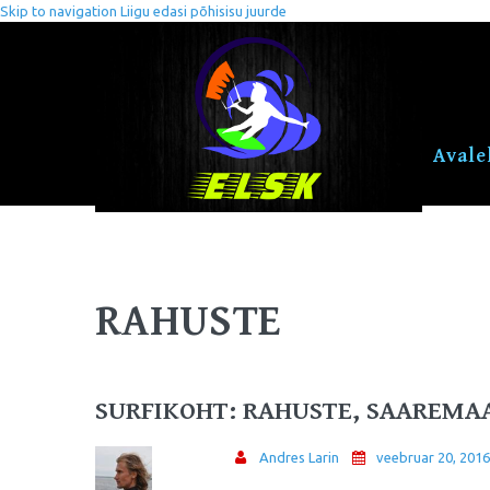
Skip to navigation
Liigu edasi põhisisu juurde
Avale
RAHUSTE
SURFIKOHT: RAHUSTE, SAAREMA
Andres Larin
veebruar 20, 201