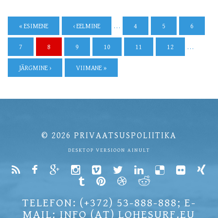
« ESIMENE
‹ EELMINE
…
4
5
6
7
8
9
10
11
12
…
JÄRGMINE ›
VIIMANE »
© 2026
PRIVAATSUSPOLIITIKA
DESKTOP VERSIOON AINULT
TELEFON: (+372) 53-888-888; E-
MAIL: INFO (AT) LOHESURF.EU