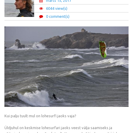
märts 15, 2017
6044 view(s)
0 comment(s)
Kui palju tuult mul on lohesurfi jaoks vaja?
Üldjuhul on keskmise lohesurfari jaoks veest välja saamiseks ja