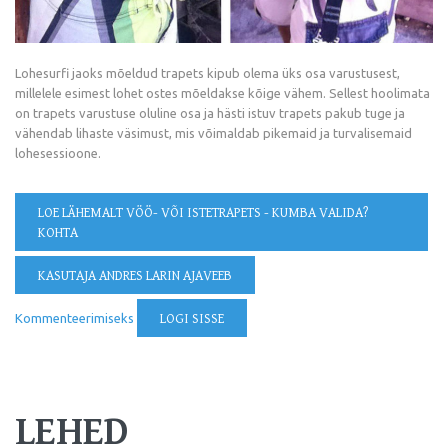
Lohesurfi jaoks mõeldud trapets kipub olema üks osa varustusest,
millelele esimest lohet ostes mõeldakse kõige vähem. Sellest hoolimata
on trapets varustuse oluline osa ja hästi istuv trapets pakub tuge ja
vähendab lihaste väsimust, mis võimaldab pikemaid ja turvalisemaid
lohesessioone.
LOE LÄHEMALT
VÖÖ- VÕI ISTETRAPETS - KUMBA VALIDA?
KOHTA
KASUTAJA ANDRES LARIN AJAVEEB
Kommenteerimiseks
LOGI SISSE
LEHED