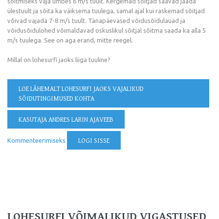
sõitmiseks vaja umbes 6 m/s tuult. Kergemad sõitjad saavad jääda
ülestuult ja sõita ka väiksema tuulega, samal ajal kui raskemad sõitjad
võivad vajada 7-8 m/s tuult. Tänapäevased võidusõidulauad ja
võidusõidulohed võimaldavad oskuslikul sõitjal sõitma saada ka alla 5
m/s tuulega. See on aga erand, mitte reegel.
Millal on lohesurfi jaoks liiga tuuline?
LOE LÄHEMALT
LOHESURFI JAOKS VAJALIKUD
SÕIDUTINGIMUSED KOHTA
KASUTAJA ANDRES LARIN AJAVEEB
Kommenteerimiseks
LOGI SISSE
LOHESURFI VÕIMALIKUD VIGASTUSED