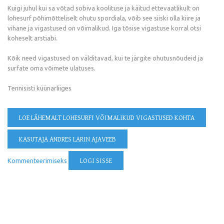
Kuigi juhul kui sa võtad sobiva koolituse ja käitud ettevaatlikult on
lohesurf põhimõtteliselt ohutu spordiala, võib see siiski olla kiire ja
vihane ja vigastused on võimalikud. Iga tõsise vigastuse korral otsi
koheselt arstiabi.
Kõik need vigastused on välditavad, kui te järgite ohutusnõudeid ja
surfate oma võimete ulatuses.
Tennisisti küünarliiges
LOE LÄHEMALT
LOHESURFI VÕIMALIKUD VIGASTUSED KOHTA
KASUTAJA ANDRES LARIN AJAVEEB
Kommenteerimiseks
LOGI SISSE