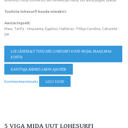
Tuuliste lohesurfi kuude nimekiri:
Aastaringselt:
Maui, Tarifa - Hispaania, Egiptus, Hatteras- Põhja Carolina, Cabarete -
DR
LOE LÄHEMALT
TUULISED LOHESURFI KUUD MUJAL MAAILMAS
KOHTA
KASUTAJA ANDRES LARIN AJAVEEB
Kommenteerimiseks
LOGI SISSE
5 VIGA MIDA UUT LOHESURFI