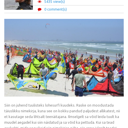
5435 view(s)
0 comment(s)
Siin on juhend tuulisteks lohesurfi kuudeks. Raske on moodustada
täiuslikku nimekirja, kuna see on kokku pandud paljudest allikatest, nii
et kasutage seda lihtsalt teenäitajana. Ilmselgelt sa võid leida tuult ka
muudel aegadel kui siin näidatud ja sa võid ka pettuda. Kui sa tead
asukohti, mida sooviksid siin nimekirjas näha, siis anna julgelt teada!