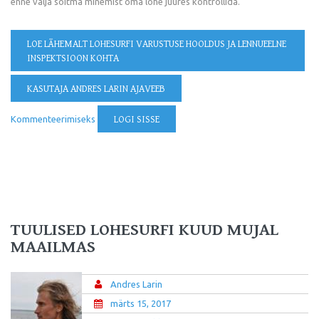
enne välja sõitma minemist oma lohe juures kontrollida.
LOE LÄHEMALT
LOHESURFI VARUSTUSE HOOLDUS JA LENNUEELNE
INSPEKTSIOON KOHTA
KASUTAJA ANDRES LARIN AJAVEEB
Kommenteerimiseks
LOGI SISSE
TUULISED LOHESURFI KUUD MUJAL
MAAILMAS
Andres Larin
märts 15, 2017