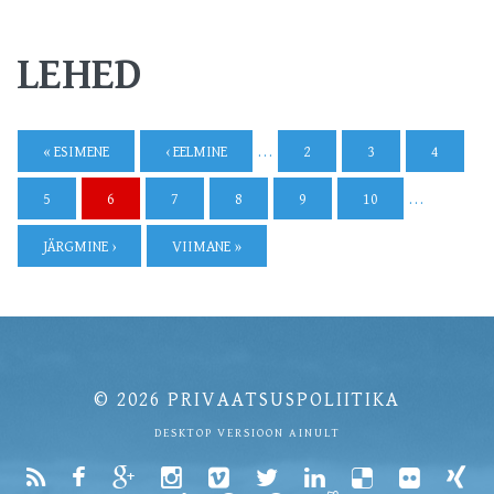
LEHED
« ESIMENE
‹ EELMINE
…
2
3
4
5
6
7
8
9
10
…
JÄRGMINE ›
VIIMANE »
© 2026
PRIVAATSUSPOLIITIKA
DESKTOP VERSIOON AINULT