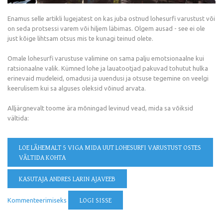
Enamus selle artikli lugejatest on kas juba ostnud lohesurfi varustust või
on seda protsessi varem või hiljem läbimas. Olgem ausad - see ei ole
just kõige lihtsam otsus mis te kunagi teinud olete.
Omale lohesurfi varustuse valimine on sama palju emotsionaalne kui
ratsionaalne valik. Kümned lohe ja lauatootjad pakuvad tohutut hulka
erinevaid mudeleid, omadusi ja uuendusi ja otsuse tegemine on veelgi
keerulisem kui sa alguses oleksid võinud arvata.
Alljärgnevalt toome ära mõningad levinud vead, mida sa võiksid
vältida:
LOE LÄHEMALT
5 VIGA MIDA UUT LOHESURFI VARUSTUST OSTES
VÄLTIDA KOHTA
KASUTAJA ANDRES LARIN AJAVEEB
Kommenteerimiseks
LOGI SISSE