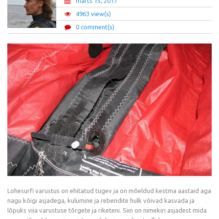
märts 15, 2017
4963 view(s)
0 comment(s)
Lohesurfi varustus on ehitatud tugev ja on mõeldud kestma aastaid aga
nagu kõigi asjadega, kulumine ja rebendite hulk võivad kasvada ja
lõpuks viia varustuse tõrgete ja riketeni. Siin on nimekiri asjadest mida