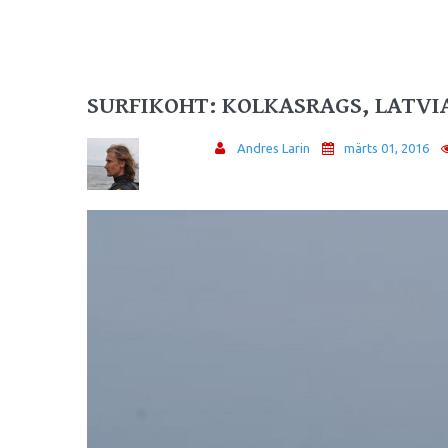
SURFIKOHT: KOLKASRAGS, LATVI
Andres Larin
märts 01, 2016