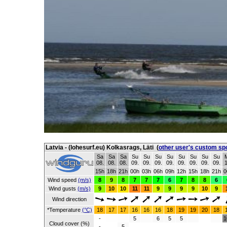
Latvia - (lohesurf.eu) Kolkasrags, Läti
(
other user's custom sp
Sa
Sa
Sa
Su
Su
Su
Su
Su
Su
Su
Su
08.
08.
08.
09.
09.
09.
09.
09.
09.
09.
09.
1
15h
18h
21h
00h
03h
06h
09h
12h
15h
18h
21h
0
Wind speed
(m/s)
8
9
8
7
7
7
6
7
8
8
6
Wind gusts
(m/s)
9
10
10
11
11
9
9
9
9
10
9
Wind direction
*Temperature
(°C)
18
17
17
16
16
16
18
19
19
20
18
-
5
6
5
5
1
Cloud cover (%)
-
5