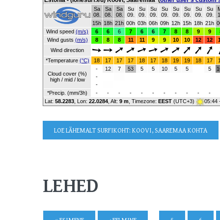
Estonia - (lohesurf.eu) Koovi, Saaremaa
(
other user's custom 
Sa
Sa
Sa
Su
Su
Su
Su
Su
Su
Su
Su
08.
08.
08.
09.
09.
09.
09.
09.
09.
09.
09.
1
15h
18h
21h
00h
03h
06h
09h
12h
15h
18h
21h
0
Wind speed
(m/s)
6
6
6
7
6
6
7
8
8
9
9
Wind gusts
(m/s)
8
8
8
11
11
9
9
10
10
12
12
Wind direction
*Temperature
(°C)
18
17
17
17
18
17
18
19
19
18
17
-
12
7
53
5
5
10
5
5
5
1
Cloud cover (%)
-
high / mid / low
-
*Precip. (mm/3h)
-
-
-
-
-
-
-
-
-
-
-
Lat:
58.2283
, Lon:
22.0284
,
Alt:
9 m
, Timezone:
EEST
(UTC+3)
05:44 
LOE LÄHEMALT
SURFIKOHT: KOOVI, SAAREMAA KOHTA
LEHED