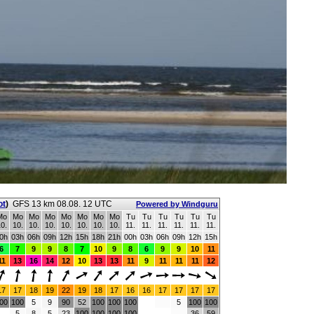
ot
)
GFS 13 km 08.08. 12 UTC
Powered by Windguru
Mo
Mo
Mo
Mo
Mo
Mo
Mo
Mo
Tu
Tu
Tu
Tu
Tu
Tu
0.
10.
10.
10.
10.
10.
10.
10.
11.
11.
11.
11.
11.
11.
0h
03h
06h
09h
12h
15h
18h
21h
00h
03h
06h
09h
12h
15h
6
7
9
9
8
7
10
9
8
6
9
9
10
11
11
13
16
14
12
10
13
13
11
9
11
11
11
12
17
17
18
19
22
19
18
17
16
16
17
17
17
17
00
100
5
9
90
52
100
100
100
5
100
100
5
8
5
23
100
100
100
100
36
59