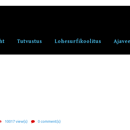
ht
Tutvustus
Lohesurfikoolitus
Ajave
10017 view(s)
0 comment(s)