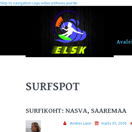
Skip to navigation
Liigu edasi põhisisu juurde
Avale
SURFSPOT
SURFIKOHT: NASVA, SAAREMAA
Andres Larin
märts 01, 2016