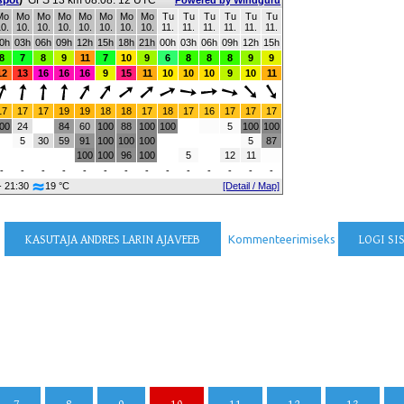
spot
)
GFS 13 km 08.08. 12 UTC
Powered by Windguru
Mo
Mo
Mo
Mo
Mo
Mo
Mo
Mo
Tu
Tu
Tu
Tu
Tu
Tu
0.
10.
10.
10.
10.
10.
10.
10.
11.
11.
11.
11.
11.
11.
0h
03h
06h
09h
12h
15h
18h
21h
00h
03h
06h
09h
12h
15h
8
7
8
9
11
7
10
9
6
8
8
8
9
9
12
13
16
16
16
9
15
11
10
10
10
9
10
11
17
17
17
19
19
18
18
17
18
17
16
17
17
17
00
24
84
60
100
88
100
100
5
100
100
5
30
59
91
100
100
100
5
87
100
100
96
100
5
12
11
-
-
-
-
-
-
-
-
-
-
-
-
-
-
- 21:30
19 °C
[Detail / Map]
KASUTAJA ANDRES LARIN AJAVEEB
Kommenteerimiseks
LOGI SI