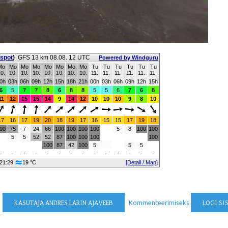
 spot
)
GFS 13 km 08.08. 12 UTC
Powered by Windguru
Mo
Mo
Mo
Mo
Mo
Mo
Mo
Mo
Tu
Tu
Tu
Tu
Tu
Tu
0.
10.
10.
10.
10.
10.
10.
10.
11.
11.
11.
11.
11.
11.
0h
03h
06h
09h
12h
15h
18h
21h
00h
03h
06h
09h
12h
15h
6
5
7
7
8
6
8
8
5
5
6
7
6
8
11
12
15
15
14
9
14
12
10
10
10
9
8
10
17
16
17
19
20
18
19
17
16
15
15
17
19
18
00
75
7
24
66
100
100
100
100
5
8
100
100
5
5
52
52
87
100
100
100
100
100
87
42
100
5
5
5
-
-
-
-
-
-
-
-
-
-
-
-
-
-
 21:29
19 °C
[Detail / Map]
KASUTAJA ANDRES LARIN AJAVEEB
Kommenteerimiseks
LOGI SI