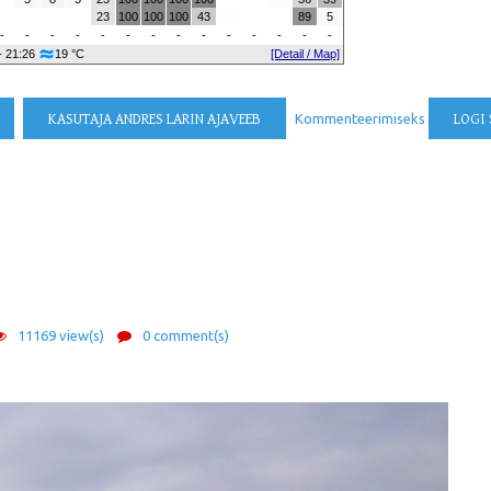
23
100
100
100
43
89
5
-
-
-
-
-
-
-
-
-
-
-
-
-
-
- 21:26
19 °C
[Detail / Map]
KASUTAJA ANDRES LARIN AJAVEEB
Kommenteerimiseks
LOGI 
11169 view(s)
0 comment(s)