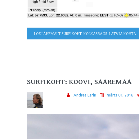
high / mid / low
-
*Precip. (mm/3h)
-
-
-
-
-
-
-
-
-
-
-
Lat:
57.7593
, Lon:
22.6052
,
Alt:
0 m
, Timezone:
EEST
(UTC+3)
05:44 
LOE LÄHEMALT
SURFIKOHT: KOLKASRAGS, LATVIA KOHTA
SURFIKOHT: KOOVI, SAAREMAA
Andres Larin
märts 01, 2016