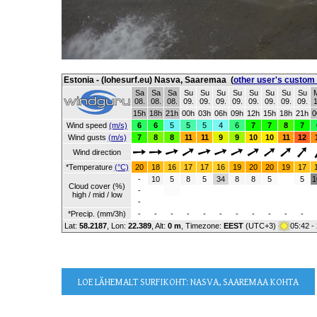
Estonia - (lohesurf.eu) Nasva, Saaremaa
(
other user's custom
Sa
Sa
Sa
Su
Su
Su
Su
Su
Su
Su
Su
08.
08.
08.
09.
09.
09.
09.
09.
09.
09.
09.
1
15h
18h
21h
00h
03h
06h
09h
12h
15h
18h
21h
0
Wind speed
(m/s)
6
6
5
5
5
4
6
7
7
8
7
Wind gusts
(m/s)
7
8
8
11
11
9
9
10
10
11
12
Wind direction
*Temperature
(°C)
20
18
16
17
17
16
19
20
20
19
17
-
10
5
8
5
34
8
8
5
5
1
Cloud cover (%)
-
high / mid / low
-
*Precip. (mm/3h)
-
-
-
-
-
-
-
-
-
-
-
Lat:
58.2187
, Lon:
22.389
,
Alt:
0 m
, Timezone:
EEST
(UTC+3)
05:42 -
LOE LÄHEMALT
SURFIKOHT: NASVA, SAAREMAA KOHTA