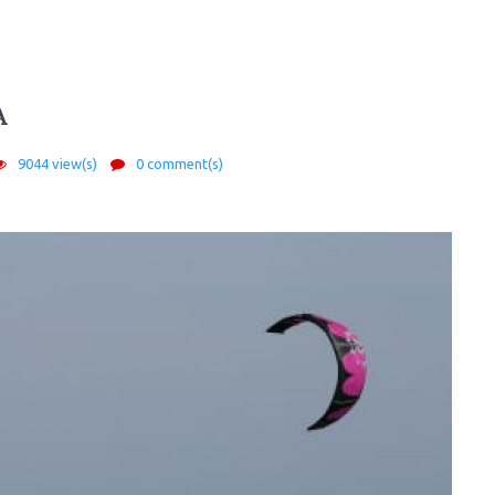
A
9044 view(s)
0 comment(s)