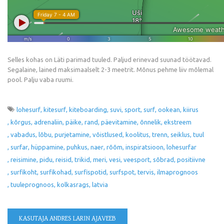
Selles kohas on Läti parimad tuuled. Paljud erinevad suunad töötavad.
Segalaine, lained maksimaalselt 2-3 meetrit. Mõnus pehme liiv mõlemal
pool. Palju vaba ruumi.
lohesurf
kitesurf
kiteboarding
suvi
sport
surf
ookean
kiirus
kõrgus
adrenaliin
päike
rand
päevitamine
õnnelik
ekstreem
vabadus
lõbu
purjetamine
võistlused
koolitus
trenn
seiklus
tuul
surfar
hüppamine
puhkus
naer
rõõm
inspiratsioon
lohesurfar
reisimine
pidu
reisid
trikid
meri
vesi
veesport
sõbrad
positiivne
surfikoht
surfikohad
surfispotid
surfspot
tervis
ilmaprognoos
tuuleprognoos
kolkasrags
latvia
KASUTAJA ANDRES LARIN AJAVEEB