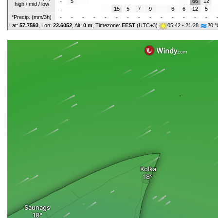
-
5
66
12
high / mid / low
-
15
5
7
9
6
6
12
5
*Precip. (mm/3h)
-
-
-
-
-
-
-
-
-
-
-
-
-
-
Lat:
57.7593
, Lon:
22.6052
,
Alt:
0 m
, Timezone:
EEST
(UTC+3)
05:42 - 21:28
20 °