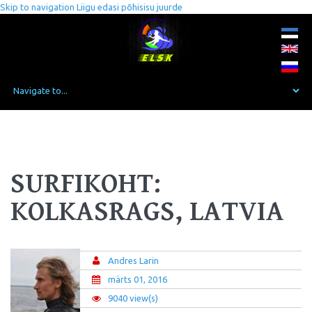
Skip to navigation
Liigu edasi põhisisu juurde
SURFIKOHT:
KOLKASRAGS, LATVIA
Andres Larin
märts 01, 2016
9040 view(s)