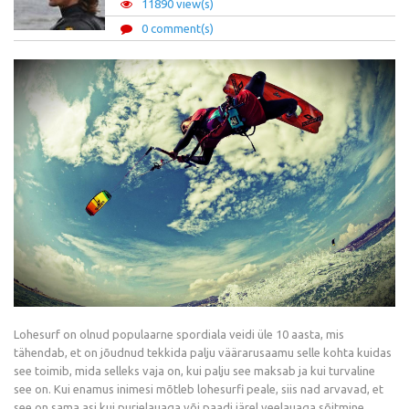
11890 view(s)
0 comment(s)
Lohesurf on olnud populaarne spordiala veidi üle 10 aasta, mis
tähendab, et on jõudnud tekkida palju väärarusaamu selle kohta kuidas
see toimib, mida selleks vaja on, kui palju see maksab ja kui turvaline
see on. Kui enamus inimesi mõtleb lohesurfi peale, siis nad arvavad, et
see on sama asi kui purjelauaga või paadi järel veelauaga sõitmine.