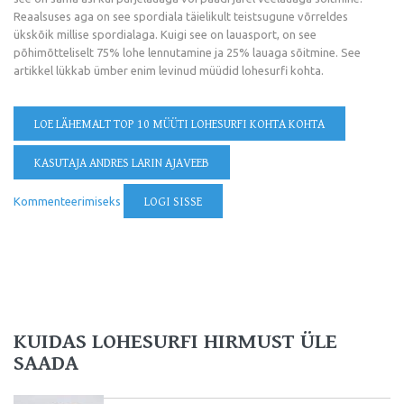
Reaalsuses aga on see spordiala täielikult teistsugune võrreldes
ükskõik millise spordialaga. Kuigi see on lauasport, on see
põhimõtteliselt 75% lohe lennutamine ja 25% lauaga sõitmine. See
artikkel lükkab ümber enim levinud müüdid lohesurfi kohta.
LOE LÄHEMALT
TOP 10 MÜÜTI LOHESURFI KOHTA KOHTA
KASUTAJA ANDRES LARIN AJAVEEB
Kommenteerimiseks
LOGI SISSE
KUIDAS LOHESURFI HIRMUST ÜLE
SAADA