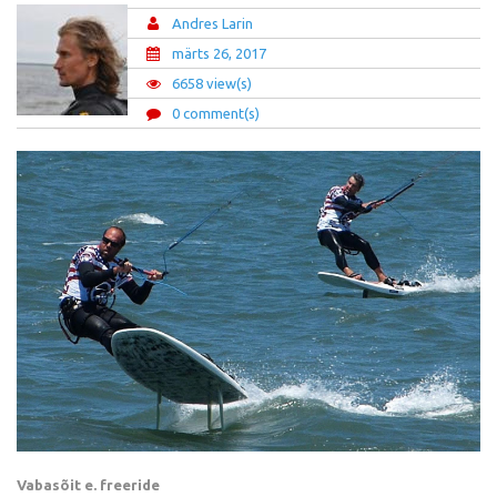
Andres Larin
märts 26, 2017
6658 view(s)
0 comment(s)
Vabasõit e. freeride