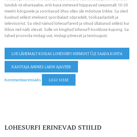
tundub nii ebareaalne, eriti kuna inimesed hüppavad veepinnalt 10-20
meetri kõrgusele ja sooritavad õhus olles üle mõistuse trikke. Sa oled
kuulnud sellest imelisest spordialast sõpradelt, töökaaslastelt ja
televiisorist. Sa oled näinud lohesurfareid ja olnud üllatunud sellest kui
lõbus neil näib olevat. Sulle on kingitud lohesurfi koolituse kupong. Sa
tahad proovida midagi uut, midagi põnevat ja teistsugust.
LOE LÄHEMALT
KUIDAS LOHESURFI HIRMUST ÜLE SAADA KOHTA
KASUTAJA ANDRES LARIN AJAVEEB
Kommenteerimiseks
LOGI SISSE
LOHESURFI ERINEVAD STIILID