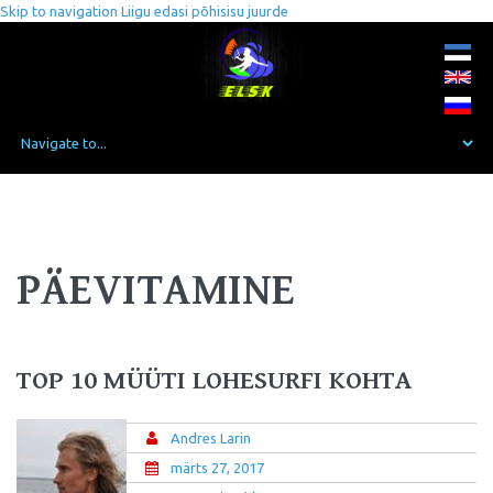
Skip to navigation
Liigu edasi põhisisu juurde
PÄEVITAMINE
TOP 10 MÜÜTI LOHESURFI KOHTA
Andres Larin
märts 27, 2017