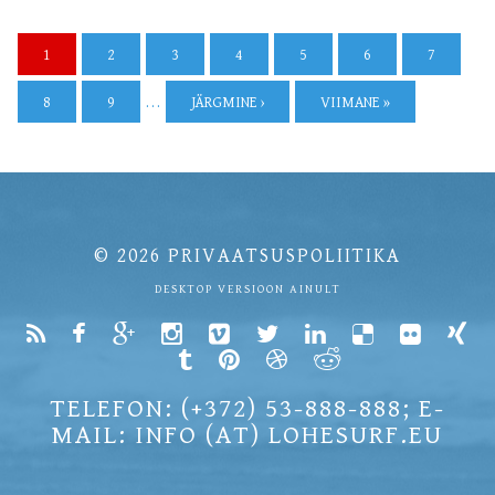
1
2
3
4
5
6
7
8
9
…
JÄRGMINE ›
VIIMANE »
© 2026
PRIVAATSUSPOLIITIKA
DESKTOP VERSIOON AINULT
TELEFON: (+372) 53-888-888; E-
MAIL: INFO (AT) LOHESURF.EU