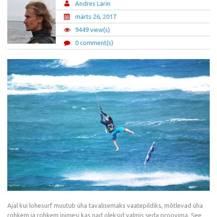
Andres Larin
märts 26, 2017
9449 view(s)
0 comment(s)
Ajal kui lohesurf muutub üha tavalisemaks vaatepildiks, mõtlevad üha
rohkem ja rohkem inimesi kas nad oleksid valmis seda proovima. See