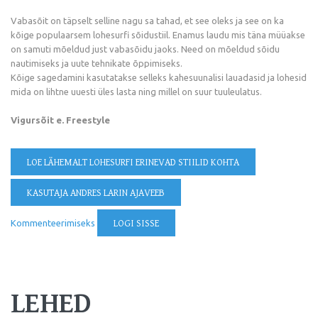
Vabasõit on täpselt selline nagu sa tahad, et see oleks ja see on ka
kõige populaarsem lohesurfi sõidustiil. Enamus laudu mis täna müüakse
on samuti mõeldud just vabasõidu jaoks. Need on mõeldud sõidu
nautimiseks ja uute tehnikate õppimiseks.
Kõige sagedamini kasutatakse selleks kahesuunalisi lauadasid ja lohesid
mida on lihtne uuesti üles lasta ning millel on suur tuuleulatus.
Vigursõit e. Freestyle
LOE LÄHEMALT
LOHESURFI ERINEVAD STIILID KOHTA
KASUTAJA ANDRES LARIN AJAVEEB
Kommenteerimiseks
LOGI SISSE
LEHED