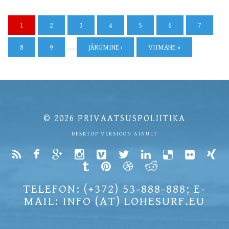
1
2
3
4
5
6
7
8
9
…
JÄRGMINE ›
VIIMANE »
© 2026
PRIVAATSUSPOLIITIKA
DESKTOP VERSIOON AINULT
TELEFON: (+372) 53-888-888; E-
MAIL: INFO (AT) LOHESURF.EU