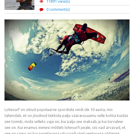
11891 view(s)
0 comment(s)
Lohesurf on olnud populaarne spordiala veidi üle 10 aasta, mis
tähendab, et on jõudnud tekkida palju väärarusaamu selle kohta kuidas
see toimib, mida selleks vaja on, kui palju see maksab ja kui turvaline
see on. Kui enamus inimesi mõtleb lohesurfi peale, siis nad arvavad, et
see on sama asi kui purjelauaga või paadi järel veelauaga sõitmine.