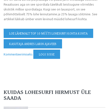
Reaalsuses aga on see spordiala täielikult teistsugune võrreldes
ükskõik millise spordialaga. Kuigi see on lauasport, on see
põhimõtteliselt 75% lohe lennutamine ja 25% lauaga sõitmine. See
artikkel lükkab ümber enim levinud müüdid lohesurfi kohta.
LOE LÄHEMALT
TOP 10 MÜÜTI LOHESURFI KOHTA KOHTA
KASUTAJA ANDRES LARIN AJAVEEB
Kommenteerimiseks
LOGI SISSE
KUIDAS LOHESURFI HIRMUST ÜLE
SAADA