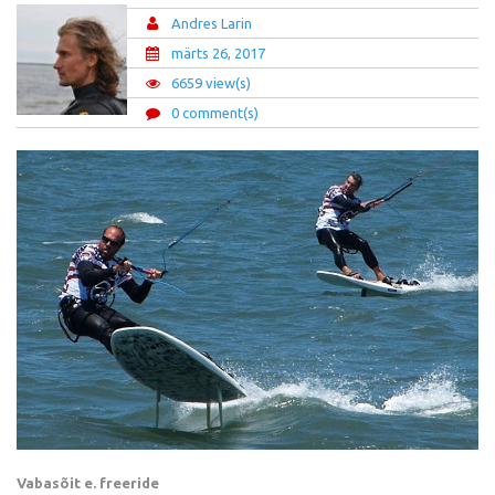
Andres Larin
märts 26, 2017
6659 view(s)
0 comment(s)
Vabasõit e. freeride