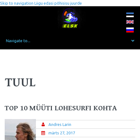
Skip to navigation
Liigu edasi põhisisu juurde
TUUL
TOP 10 MÜÜTI LOHESURFI KOHTA
Andres Larin
märts 27, 2017