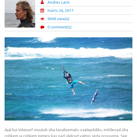
Andres Larin
märts 26, 2017
9449 view(s)
0 comment(s)
Ajal kui lohesurf muutub üha tavalisemaks vaatepildiks, mõtlevad üha
rohkem ja rohkem inimesi kas nad oleksid valmis seda proovima. See