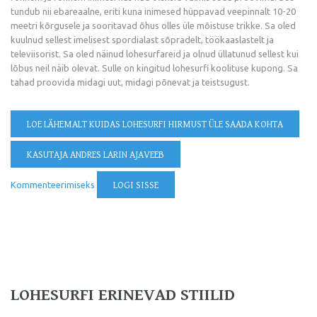
tundub nii ebareaalne, eriti kuna inimesed hüppavad veepinnalt 10-20
meetri kõrgusele ja sooritavad õhus olles üle mõistuse trikke. Sa oled
kuulnud sellest imelisest spordialast sõpradelt, töökaaslastelt ja
televiisorist. Sa oled näinud lohesurfareid ja olnud üllatunud sellest kui
lõbus neil näib olevat. Sulle on kingitud lohesurfi koolituse kupong. Sa
tahad proovida midagi uut, midagi põnevat ja teistsugust.
LOE LÄHEMALT
KUIDAS LOHESURFI HIRMUST ÜLE SAADA KOHTA
KASUTAJA ANDRES LARIN AJAVEEB
Kommenteerimiseks
LOGI SISSE
LOHESURFI ERINEVAD STIILID