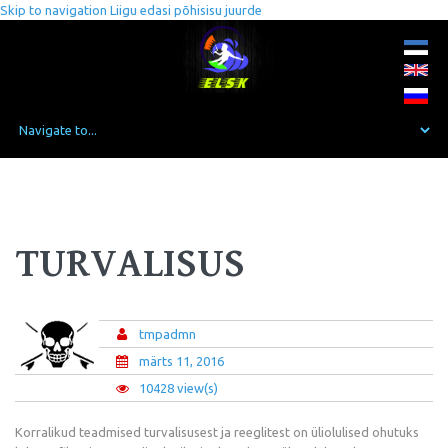
Skip to navigation
Liigu edasi põhisisu juurde
TURVALISUS
tmpadmn
märts 11, 2016
10428 view(s)
Korralikud teadmised turvalisusest ja reeglitest on üliolulised ohutuks