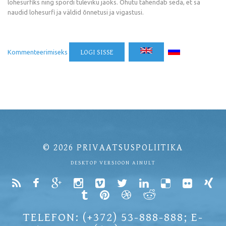
lohesurfiks ning spordi tuleviku jaoks. Ohutu tähendab seda, et sa
naudid lohesurfi ja väldid õnnetusi ja vigastusi.
Kommenteerimiseks
LOGI SISSE
© 2026
PRIVAATSUSPOLIITIKA
DESKTOP VERSIOON AINULT
TELEFON: (+372) 53-888-888; E-