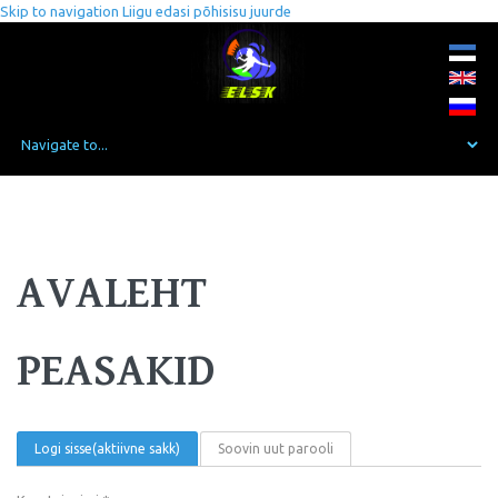
Skip to navigation
Liigu edasi põhisisu juurde
AVALEHT
PEASAKID
Logi sisse
(aktiivne sakk)
Soovin uut parooli