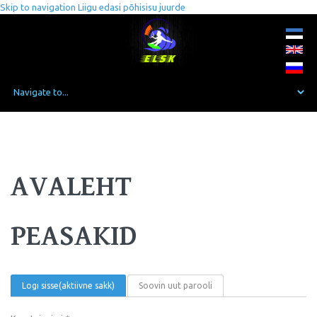
Skip to navigation
Liigu edasi põhisisu juurde
AVALEHT
PEASAKID
Logi sisse
(aktiivne sakk)
Soovin uut parooli