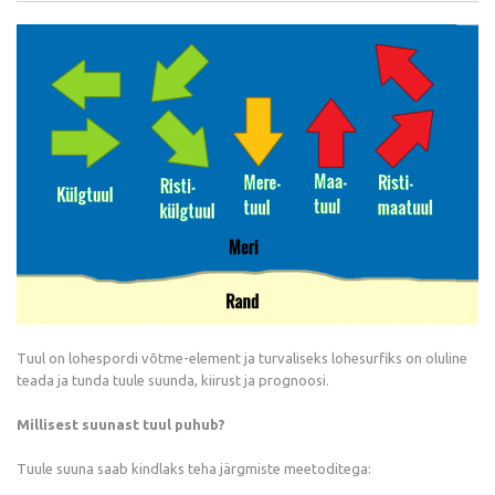
Tuul on lohespordi võtme-element ja turvaliseks lohesurfiks on oluline
teada ja tunda tuule suunda, kiirust ja prognoosi.
Millisest suunast tuul puhub?
Tuule suuna saab kindlaks teha järgmiste meetoditega: