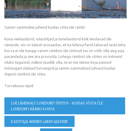
Samm-sammuline juhend kuidas sõita üle rämbi
Kuna veelaudurid, rulasõitjad ja lumelaudurid kõik lendavad üle
rämpide, siis on täiesti arusaadav, et ka lohesurfarid tahavad seda teha.
Kui sa ei ole kunagi varem rämbist üle sõitnud siis on võib-olla aeg asja
parandada ja see ära proovida. Lohega rämbist üle sõites on mitmeid
olulisi tegureid, millest teadlik olla, nii et me oleme kirja pannud
mõningad olulised turvanipid ja samm-sammulised juhised kuidas
õigesti rämbist üle sõita.
Turvalisuse nipid
LOE LÄHEMALT
LOHESURFI ÕPETUS - KUIDAS SÕITA ÜLE
LOHESURFI RÄMBI KOHTA
KASUTAJA ANDRES LARIN AJAVEEB