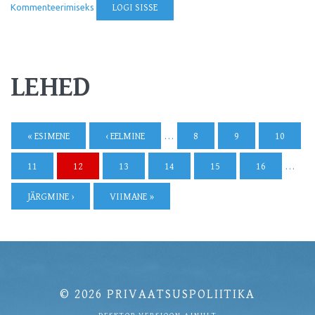
Kommenteerimiseks
LOGI SISSE
LEHED
« ESIMENE
‹ EELMINE
…
8
9
10
11
12
13
14
15
16
…
JÄRGMINE ›
VIIMANE »
© 2026
PRIVAATSUSPOLIITIKA