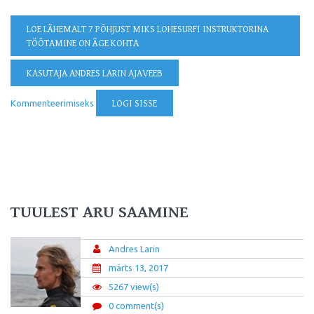
LOE LÄHEMALT
7 PÕHJUST MIKS LOHESURFI INSTRUKTORINA
TÖÖTAMINE ON ÄGE KOHTA
KASUTAJA ANDRES LARIN AJAVEEB
Kommenteerimiseks
LOGI SISSE
TUULEST ARU SAAMINE
Andres Larin
märts 13, 2017
5267 view(s)
0 comment(s)