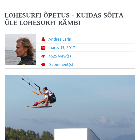
LOHESURFI ÕPETUS - KUIDAS SÕITA
ÜLE LOHESURFI RÄMBI
Andres Larin
märts 13, 2017
4625 view(s)
0 comment(s)