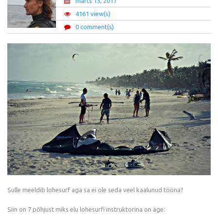
märts 13, 2017
4161 view(s)
0 comment(s)
Sulle meeldib lohesurf aga sa ei ole seda veel kaalunud tööna?
Siin on 7 põhjust miks elu lohesurfi instruktorina on äge: