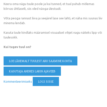
Keera oma nägu tuule poole ja kui tunned, et tuul puhub mõlemas
kõrvas ühtlaselt, siis oled näoga ülestuult.
Võta peoga rannast liiva ja seejärel lase see lahti, et näha mis suunas liiv
minema lendab.
Kasuta tuule kindlaks määramisel visuaalset vihjet nagu näiteks lipp või
tuulesokk.
Kui tugev tuul on?
LOE LÄHEMALT
TUULEST ARU SAAMINE KOHTA
KASUTAJA ANDRES LARIN AJAVEEB
Kommenteerimiseks
LOGI SISSE