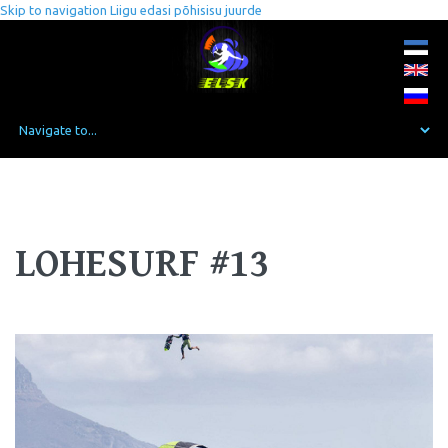
Skip to navigation
Liigu edasi põhisisu juurde
LOHESURF #13