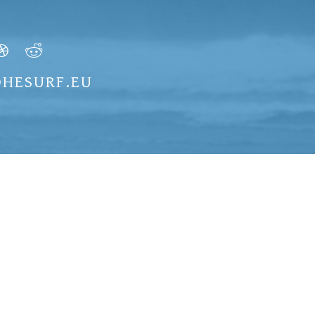
LOHESURF.EU