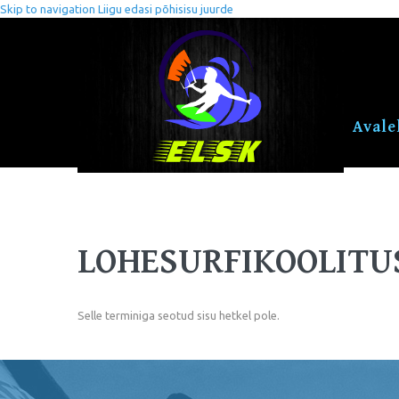
Skip to navigation
Liigu edasi põhisisu juurde
Avale
LOHESURFIKOOLITU
Selle terminiga seotud sisu hetkel pole.