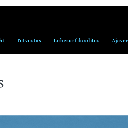
ht
Tutvustus
Lohesurfikoolitus
Ajave
S