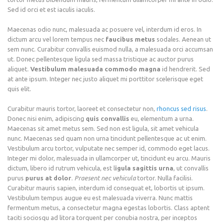
Sed id orci et est iaculis iaculis.
Maecenas odio nunc, malesuada ac posuere vel, interdum id eros. In
dictum arcu vel lorem tempus nec
faucibus metus
sodales. Aenean ut
sem nunc. Curabitur convallis euismod nulla, a malesuada orci accumsan
ut. Donec pellentesque ligula sed massa tristique ac auctor purus
aliquet.
Vestibulum malesuada commodo magna
id hendrerit. Sed
at ante ipsum. Integer nec justo aliquet mi porttitor scelerisque eget
quis elit.
Curabitur mauris tortor, laoreet et consectetur non,
rhoncus sed risus
.
Donec nisi enim, adipiscing
quis convallis
eu, elementum a urna.
Maecenas sit amet metus sem. Sed non est ligula, sit amet vehicula
nunc. Maecenas sed quam non urna tincidunt pellentesque ac ut enim.
Vestibulum arcu tortor, vulputate nec semper id, commodo eget lacus.
Integer mi dolor, malesuada in ullamcorper ut, tincidunt eu arcu. Mauris
dictum, libero id rutrum vehicula, est l
igula sagittis urna
, ut convallis
purus
purus at dolor
.
Praesent nec vehicula
tortor. Nulla facilisi.
Curabitur mauris sapien, interdum id consequat et, lobortis ut ipsum.
Vestibulum tempus augue eu est malesuada viverra. Nunc mattis
fermentum metus, a consectetur magna egestas lobortis. Class aptent
taciti sociosqu ad litora torquent per conubia nostra, per inceptos