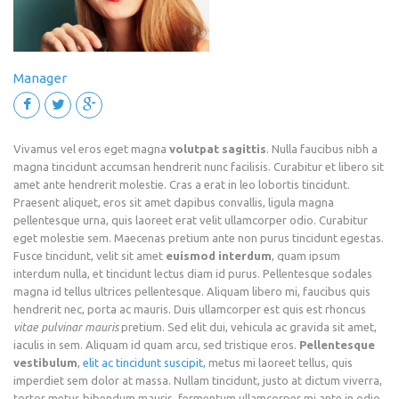
Manager
Vivamus vel eros eget magna
volutpat sagittis
. Nulla faucibus nibh a
magna tincidunt accumsan hendrerit nunc facilisis. Curabitur et libero sit
amet ante hendrerit molestie. Cras a erat in leo lobortis tincidunt.
Praesent aliquet, eros sit amet dapibus convallis, ligula magna
pellentesque urna, quis laoreet erat velit ullamcorper odio. Curabitur
eget molestie sem. Maecenas pretium ante non purus tincidunt egestas.
Fusce tincidunt, velit sit amet
euismod interdum
, quam ipsum
interdum nulla, et tincidunt lectus diam id purus. Pellentesque sodales
magna id tellus ultrices pellentesque. Aliquam libero mi, faucibus quis
hendrerit nec, porta ac mauris. Duis ullamcorper est quis est rhoncus
vitae pulvinar mauris
pretium. Sed elit dui, vehicula ac gravida sit amet,
iaculis in sem. Aliquam id quam arcu, sed tristique eros.
Pellentesque
vestibulum
,
elit ac tincidunt suscipit
, metus mi laoreet tellus, quis
imperdiet sem dolor at massa. Nullam tincidunt, justo at dictum viverra,
tortor metus bibendum mauris, fermentum ullamcorper mi ante in odio.