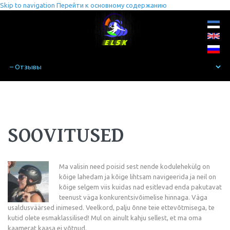
Skip to navigation
Перейти к основному содержанию
SOOVITUSED
Ma valisin need poisid sest nende kodulehekülg on
kõige lahedam ja kõige lihtsam navigeerida ja neil on
kõige selgem viis kuidas nad esitlevad enda pakutavat
teenust väga konkurentsivõimelise hinnaga. Väga
usaldusväärsed inimesed. Veelkord, palju õnne teie ettevõtmisega, te
kutid olete esmaklassilised! Mul on ainult kahju sellest, et ma oma
kaamerat kaasa ei võtnud.