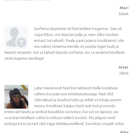
Mari
klient
Surfama õppimine oli fantastiline kogemus. See oli
väga lõbus, ma õppisin palju ja vees olles tundsin
ennast turvaliselt. Peale paari päeva koolitamist olin
ma valmis minema merele, et püüda õiget tuult ja
laineid omaette. Kui sa tahad õppida surfama, siis sa peaksid kindlasti
seda tegema nendega!
Aivar
client
Lahe meeskond! Nad korraldasid mulle koolituse
vähem kui päevase etteteatamisega. Nad olid
sõbralikud ja teadsid kuhu ja millal on kõige parem
minna. Koolituse käigus lasid nad mul proovida
erinevaid laudu ja andsid kasulikke soovitusi. Kui sul on lapsed, siis
soovitan kindlasti võtta koolituse sellest koolist. Ma jälgisin neid
lastega koos ja nad olid väga tähelepanelikud. Soovitan soojalt võtta
Pille