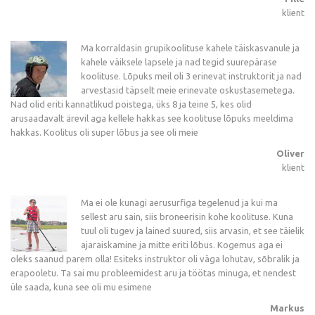
klient
Ma korraldasin grupikoolituse kahele täiskasvanule ja
kahele väiksele lapsele ja nad tegid suurepärase
koolituse. Lõpuks meil oli 3 erinevat instruktorit ja nad
arvestasid täpselt meie erinevate oskustasemetega.
Nad olid eriti kannatlikud poistega, üks 8 ja teine 5, kes olid
arusaadavalt ärevil aga kellele hakkas see koolituse lõpuks meeldima
hakkas. Koolitus oli super lõbus ja see oli meie
Oliver
klient
Ma ei ole kunagi aerusurfiga tegelenud ja kui ma
sellest aru sain, siis broneerisin kohe koolituse. Kuna
tuul oli tugev ja lained suured, siis arvasin, et see täielik
ajaraiskamine ja mitte eriti lõbus. Kogemus aga ei
oleks saanud parem olla! Esiteks instruktor oli väga lohutav, sõbralik ja
erapooletu. Ta sai mu probleemidest aru ja töötas minuga, et nendest
üle saada, kuna see oli mu esimene
Markus