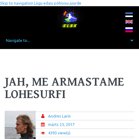
Skip to navigation
Liigu edasi põhisisu juurde
JAH, ME ARMASTAME
LOHESURFI
Andres Larin
märts 23, 2017
4393 view(s)