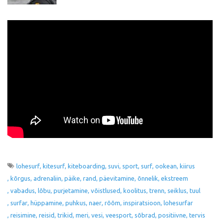
lohesurf
kitesurf
kiteboarding
suvi
sport
surf
ookean
kiirus
kõrgus
adrenaliin
päike
rand
päevitamine
õnnelik
ekstreem
vabadus
lõbu
purjetamine
võistlused
koolitus
trenn
seiklus
tuul
surfar
hüppamine
puhkus
naer
rõõm
inspiratsioon
lohesurfar
reisimine
reisid
trikid
meri
vesi
veesport
sõbrad
positiivne
tervis