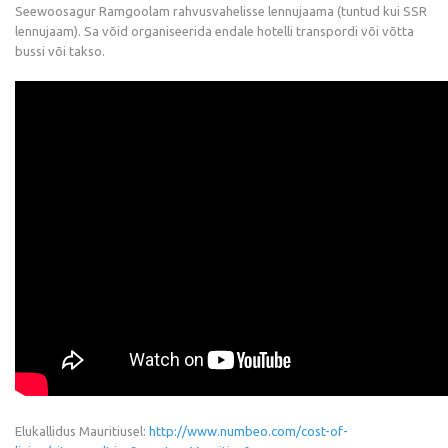
Seewoosagur Ramgoolam rahvusvahelisse lennujaama (tuntud kui SSR
lennujaam). Sa võid organiseerida endale hotelli transpordi või võtta
bussi või takso.
Elukallidus Mauritiusel:
http://www.numbeo.com/cost-of-