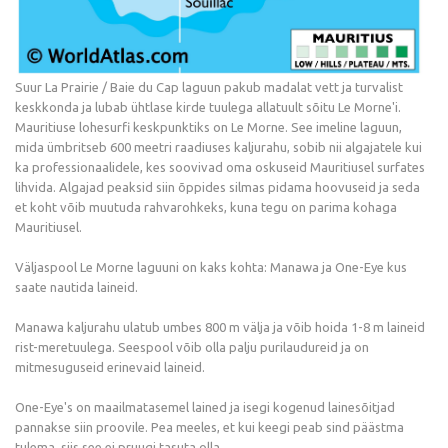
Suur La Prairie / Baie du Cap laguun pakub madalat vett ja turvalist
keskkonda ja lubab ühtlase kirde tuulega allatuult sõitu Le Morne'i.
Mauritiuse lohesurfi keskpunktiks on Le Morne. See imeline laguun,
mida ümbritseb 600 meetri raadiuses kaljurahu, sobib nii algajatele kui
ka professionaalidele, kes soovivad oma oskuseid Mauritiusel surfates
lihvida. Algajad peaksid siin õppides silmas pidama hoovuseid ja seda
et koht võib muutuda rahvarohkeks, kuna tegu on parima kohaga
Mauritiusel.
Väljaspool Le Morne laguuni on kaks kohta: Manawa ja One-Eye kus
saate nautida laineid.
Manawa kaljurahu ulatub umbes 800 m välja ja võib hoida 1-8 m laineid
rist-meretuulega. Seespool võib olla palju purilaudureid ja on
mitmesuguseid erinevaid laineid.
One-Eye's on maailmatasemel lained ja isegi kogenud lainesõitjad
pannakse siin proovile. Pea meeles, et kui keegi peab sind päästma
tulema, siis see ei pruugi tasuta olla.