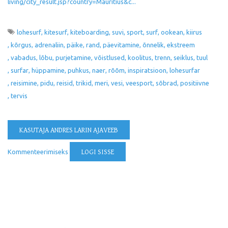
living/city_result.jsp?country=Mauritius&c...
lohesurf
kitesurf
kiteboarding
suvi
sport
surf
ookean
kiirus
kõrgus
adrenaliin
päike
rand
päevitamine
õnnelik
ekstreem
vabadus
lõbu
purjetamine
võistlused
koolitus
trenn
seiklus
tuul
surfar
hüppamine
puhkus
naer
rõõm
inspiratsioon
lohesurfar
reisimine
pidu
reisid
trikid
meri
vesi
veesport
sõbrad
positiivne
tervis
KASUTAJA ANDRES LARIN AJAVEEB
Kommenteerimiseks
LOGI SISSE