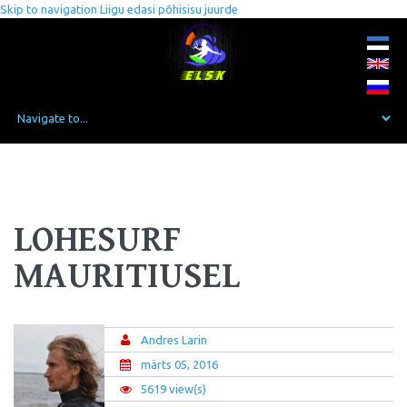
Skip to navigation
Liigu edasi põhisisu juurde
LOHESURF
MAURITIUSEL
Andres Larin
märts 05, 2016
5619 view(s)