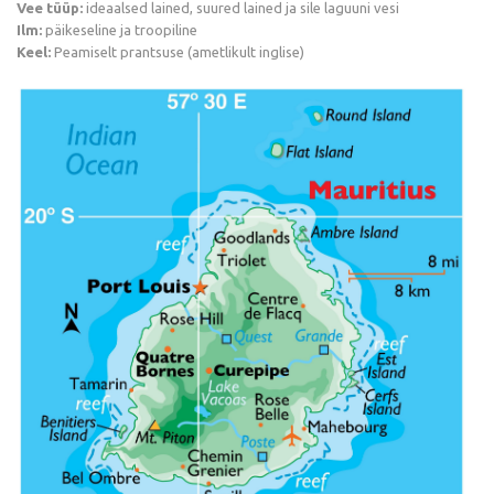
Vee tüüp:
ideaalsed lained, suured lained ja sile laguuni vesi
Ilm:
päikeseline ja troopiline
Keel:
Peamiselt prantsuse (ametlikult inglise)