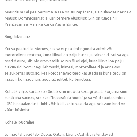
Mauritiuses ei pea pettuma ja see on suurepärane ja ainulaadselt erinev
Mauist, Dominikaanist ja Kariibi mere elustiilist. Siin on tunda nii
Prantsusmaa, Aafrika kui ka Aasia hõngu.
Ringi liikumine
Kui sa peatud Le Mornes, siis sa ei pea ilmtingimata autot või
motorollerit rentima, kuna liikvel on palju busse ja taksosid. Kui sa aga
rendid auto, siis ole ettevaatlik sõites öisel ajal, kuna liikvel on palju
hulkuvaid loomi nagu lehmasid, inimesi, motorollereid ja erinevas
seisukorras autosid, kes kõik tahavad teed kasutada ja kuna tegu on
maapiirkonnaga, siis aegajalt juhtub ka õnnetusi.
Kohalik vihje: kui takso sõidab sinu mööda kedagi peale korjama sinu
suhtkoha suunas, siis küsi "bussisõidu hinda" ja sa võid saada umbes
10% hinnaalandust. Juht võib küll vastu vaielda aga odavam hind on
väärt küsimist.
Kohale jõudmine
Lennud lähevad läbi Dubai, Qatari, Lõuna-Aafrika ja lendavad