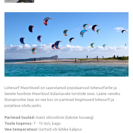
Lohesurf Mauritiusel on saavutanud populaarsust lohesurfarite ja
lainete huviliste Mauritiust külastavate turistide seas. Lääne ranniku
lõunapoolne tipp on see kus on parimad tingimused lohesurfi ja
purjelaua sõidu jaoks.
Parimad tuuled:
maist oktoobrini (talvine hooaeg)
Tuule tugevus:
7 - 15 m/s, kagu
Vee temperatuur:
šortsid või lühike kalipso