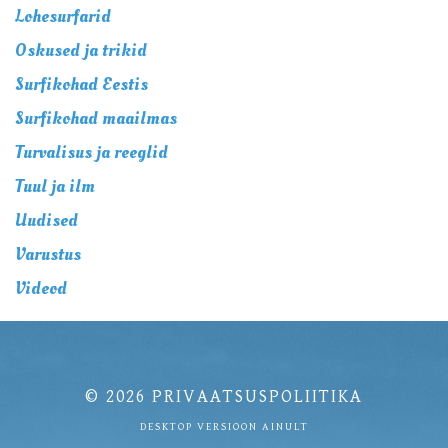
Lohesurfarid
Oskused ja trikid
Surfikohad Eestis
Surfikohad maailmas
Turvalisus ja reeglid
Tuul ja ilm
Uudised
Varustus
Videod
© 2026
PRIVAATSUSPOLIITIKA
DESKTOP VERSIOON AINULT