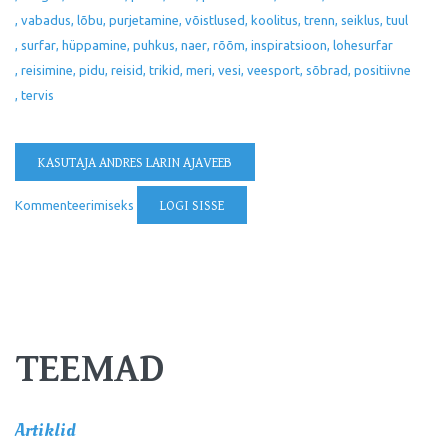
vabadus
lõbu
purjetamine
võistlused
koolitus
trenn
seiklus
tuul
surfar
hüppamine
puhkus
naer
rõõm
inspiratsioon
lohesurfar
reisimine
pidu
reisid
trikid
meri
vesi
veesport
sõbrad
positiivne
tervis
KASUTAJA ANDRES LARIN AJAVEEB
Kommenteerimiseks
LOGI SISSE
TEEMAD
Artiklid