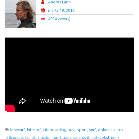
Andres Larin
märts 19, 2016
4024 view(s)
lohesurf
kitesurf
kiteboarding
suvi
sport
surf
ookean
kiirus
kõrgus
adrenaliin
päike
rand
päevitamine
õnnelik
ekstreem