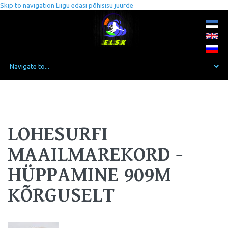
Skip to navigation
Liigu edasi põhisisu juurde
LOHESURFI
MAAILMAREKORD -
HÜPPAMINE 909M
KÕRGUSELT