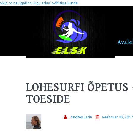
Skip to navigation
Liigu edasi põhisisu juurde
Avale
LOHESURFI ÕPETUS 
TOESIDE
Andres Larin
veebruar 09, 201