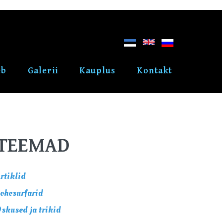
eb
Galerii
Kauplus
Kontakt
TEEMAD
rtiklid
ohesurfarid
skused ja trikid