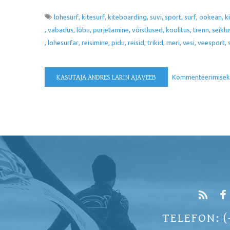
lohesurf
kitesurf
kiteboarding
suvi
sport
surf
ookean
k
vabadus
lõbu
purjetamine
võistlused
koolitus
trenn
seiklu
lohesurfar
reisimine
pidu
reisid
trikid
meri
vesi
veesport
KASUTAJA ANDRES LARIN AJAVEEB
Kommenteerimise
TELEFON: (