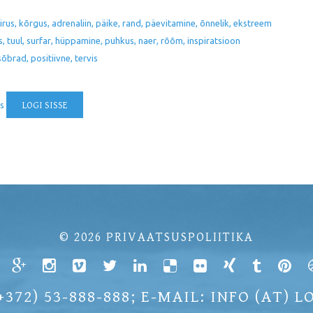
iirus
kõrgus
adrenaliin
päike
rand
päevitamine
õnnelik
ekstreem
s
tuul
surfar
hüppamine
puhkus
naer
rõõm
inspiratsioon
sõbrad
positiivne
tervis
ks
LOGI SISSE
© 2026
PRIVAATSUSPOLIITIKA
+372) 53-888-888; E-MAIL: INFO (AT) 