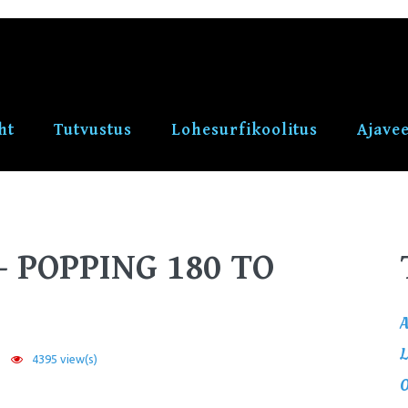
ht
Tutvustus
Lohesurfikoolitus
Ajave
- POPPING 180 TO
A
L
7
4395 view(s)
O