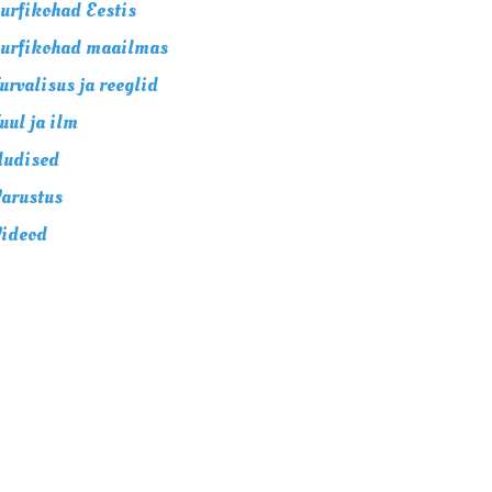
urfikohad Eestis
urfikohad maailmas
urvalisus ja reeglid
uul ja ilm
udised
arustus
ideod